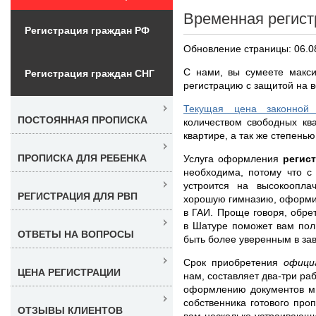
Временная регист
Регистрация граждан РФ
Обновление страницы: 06.0
С нами, вы сумеете макс
Регистрация граждан СНГ
регистрацию с защитой на 
Текущая цена законной
ПОСТОЯННАЯ ПРОПИСКА
количеством свободных кв
квартире, а так же степень
ПРОПИСКА ДЛЯ РЕБЕНКА
Услуга оформления
регис
необходима, потому что с
устроится на высокоопла
РЕГИСТРАЦИЯ ДЛЯ РВП
хорошую гимназию, оформи
в ГАИ. Проще говоря, обре
в Шатуре поможет вам пол
ОТВЕТЫ НА ВОПРОСЫ
быть более уверенным в за
Срок приобретения
офици
ЦЕНА РЕГИСТРАЦИИ
нам, составляет два-три ра
оформлению документов мы
собственника готового про
ОТЗЫВЫ КЛИЕНТОВ
вам несколько устраивающи